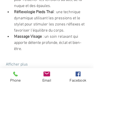
nuque et des épaules.
Réflexologie Pieds Thaï
 : une technique 
dynamique utilisant les pressions et le 
stylet pour stimuler les zones réflexes et 
favoriser l'équilibre du corps.
Massage Visage
 : un soin relaxant qui 
apporte détente profonde, éclat et bien-
être.
Afficher plus
Billets
Phone
Email
Facebook
Type de billet
Billet standard
Plus d'info
Prix