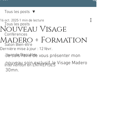
Tous les posts
16 oct. 2025
1 min de lecture
Tous les posts
Nouveau Visage
Conférences
Madero + Formation
Salon Bien-être
Dernière mise à jour :
12 févr.
Journée Bien-être
Je suis ravie de vous présenter mon 
nouveau soin exclusif, le Visage Madero 
Intervention en ENTREPISES
30mn.