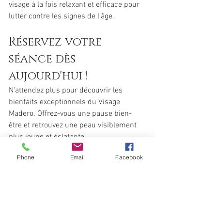
visage à la fois relaxant et efficace pour 
lutter contre les signes de l'âge.
Réservez votre 
séance dès 
aujourd'hui !
N'attendez plus pour découvrir les 
bienfaits exceptionnels du Visage 
Madero. Offrez-vous une pause bien-
être et retrouvez une peau visiblement 
plus jeune et éclatante.
Phone
Email
Facebook
Réservez votre séance de 30 minutes 
pour 40 EUR dès maintenant !
. 
PRESTATIONS