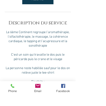
Description du service
Le 6ème Continent regroupe l'aromathérapie,
l'olfactothérapie, le massage, la cohérence
cardiaque, le tapping et l'acupressure et la
sonothérapie
C'est un soin qui travaille le dos puis le
péricarde puis le crane et le visage
La personne reste habillée sauf pour le dos on
relève juste le tee-shirt
Bienfaits :
*Soulagement physique , psycho-émotionnel
Phone
Email
Facebook
*Regain d'énergie
*Sensation de légèreté
*Rétablir l'équilibre du système nerveux