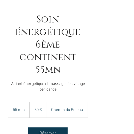
Soin
énergétique
6ème
continent
55mn
Alliant énergétique et massage dos visage
péricarde
80
euros
55 min
5
80 €
Chemin du Poteau
5
m
i
n
Réserver