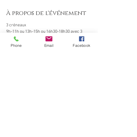
À propos de l'événement
3 créneaux  
9h-11h ou 13h-15h ou 16h30-18h30 avec 3 
praticiennes 
3 soins + collation offerte
Phone
Email
Facebook
Massage Corps au choix avec Sonia
 Réflexologie Pieds & Visage madéro avec 
Claire
 Psychonomie Dos & Tête avec Nathalie
Afficher plus
Inscription
Partager cet événement