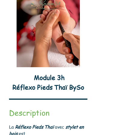
Module 3h
Réflexo Pieds Thaï BySo
Description
La
Réflexo Pieds Thaï
avec
stylet en
bois
est