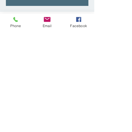
Heure et lieu
Phone
Email
Facebook
03 juin 2026, 09:00 – 04 juin 2026, 16:30
Montenoy, 54760 Montenoy, France
À propos de l'événement
Plus de détails cliquer sur ce lien  : 
https://www.sozen54.fr/general-8
Partager cet événement