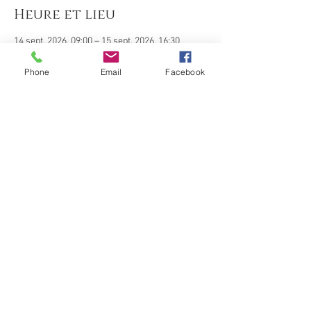
Heure et lieu
14 sept. 2026, 09:00 – 15 sept. 2026, 16:30
Montenoy, 54760 Montenoy, France
Phone
Email
Facebook
À propos de l'événement
Plus de détails cliquer sur ce lien  : 
https://www.sozen54.fr/general-8
Inscription
Partager cet événement