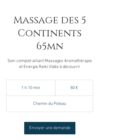
Massage des 5
Continents
65mn
Soin complet alliant Massages Aromathérapie
et Energie Reiki Vidéo à découvrir
80
euros
1 h 10 min
1
80 €
1
0
Chemin du Poteau
m
i
n
Envoyer une demande