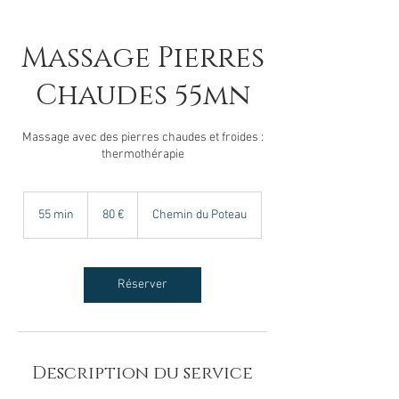
Massage Pierres
Chaudes 55mn
Massage avec des pierres chaudes et froides :
thermothérapie
80
euros
55 min
5
80 €
Chemin du Poteau
5
m
i
n
Réserver
Description du service